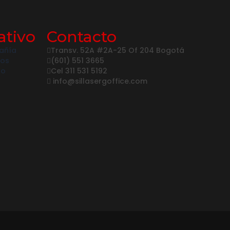
ativo
Contacto
añía
Transv. 52A #2A-25 Of 204 Bogotá
nos
(601) 551 3665
go
Cel 311 531 5192
info@sillasergoffice.com