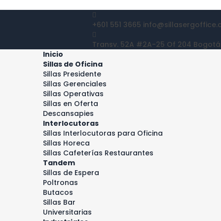
+601 551 3665
info@sillasergoffice
Transv. 52A #2A-25 Of 204
Bogotá
Inicio
Sillas de Oficina
Sillas Presidente
Sillas Gerenciales
Sillas Operativas
Sillas en Oferta
Descansapies
Interlocutoras
Sillas Interlocutoras para Oficina
Sillas Horeca
Sillas Cafeterías Restaurantes
Tandem
Sillas de Espera
Poltronas
Butacos
Sillas Bar
Universitarias